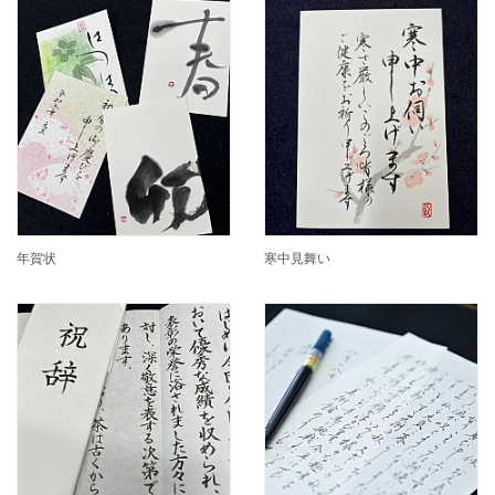
年賀状
寒中見舞い