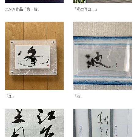
はがき作品「梅一輪」
「私の耳は…」
「逢」
「波」