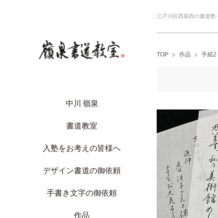
江戸川区西葛西の書道塾
TOP
作品
手紙2
中川 嶺泉
書道教室
入塾をお考えの皆様へ
デザイン書道の御依頼
手書き文字の御依頼
作品