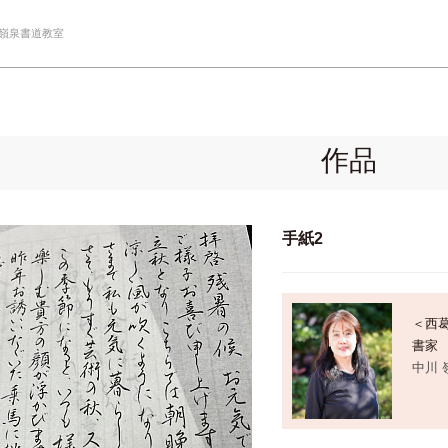
 嶺泉書道教室
作品
手紙2
＜西
書家
中川 