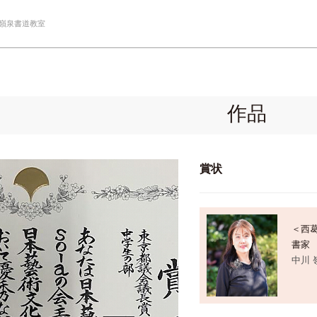
 嶺泉書道教室
作品
賞状
＜西
書家
中川 