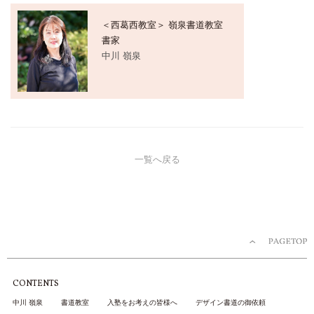
＜西葛西教室＞ 嶺泉書道教室
書家
中川 嶺泉
一覧へ戻る
CONTENTS
中川 嶺泉
書道教室
入塾をお考えの皆様へ
デザイン書道の御依頼