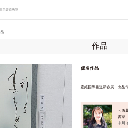
 嶺泉書道教室
作品
作品
仮名作品
産経国際書道新春展 出品
＜西
書家
中川 