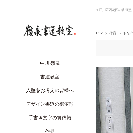
江戸川区西葛西の書道塾
TOP
作品
仮名
中川 嶺泉
書道教室
入塾をお考えの皆様へ
デザイン書道の御依頼
手書き文字の御依頼
作品