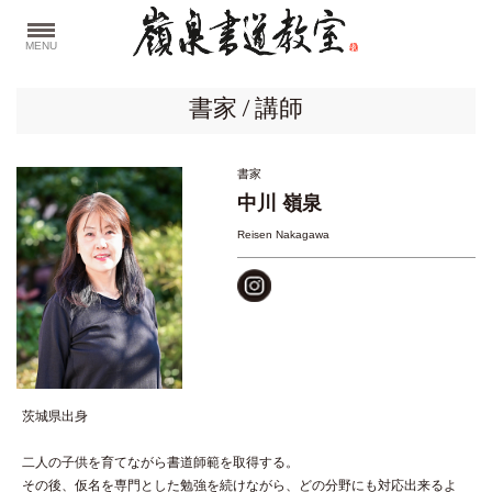
MENU
書家 / 講師
書家
中川 嶺泉
Reisen Nakagawa
茨城県出身
二人の子供を育てながら書道師範を取得する。
その後、仮名を専門とした勉強を続けながら、どの分野にも対応出来るよ