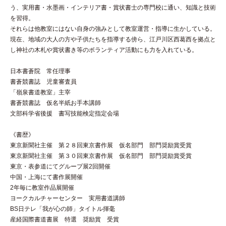
う、実用書・水墨画・インテリア書・賞状書士の専門校に通い、知識と技術
を習得。
それらは他教室にはない自身の強みとして教室運営・指導に生かしている。
現在、地域の大人の方や子供たちを指導する傍ら、江戸川区西葛西を拠点と
し神社の木札や賞状書き等のボランティア活動にも力を入れている。
日本書蒼院 常任理事
書蒼競書誌 児童審査員
「嶺泉書道教室」主宰
書蒼競書誌 仮名半紙お手本講師
文部科学省後援 書写技能検定指定会場
《書歴》
東京新聞社主催 第２８回東京書作展 仮名部門 部門奨励賞受賞
東京新聞社主催 第３０回東京書作展 仮名部門 部門奨励賞受賞
東京・表参道にてグループ展2回開催
中国・上海にて書作展開催
2年毎に教室作品展開催
ヨークカルチャーセンター 実用書道講師
BS日テレ「我が心の師」タイトル揮毫
産経国際書道書展 特選 奨励賞 受賞