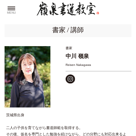
MENU
書家 / 講師
書家
中川 嶺泉
Reisen Nakagawa
茨城県出身
二人の子供を育てながら書道師範を取得する。
その後、仮名を専門とした勉強を続けながら、どの分野にも対応出来るよ