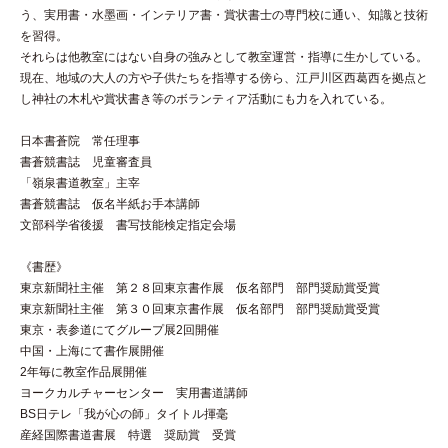
う、実用書・水墨画・インテリア書・賞状書士の専門校に通い、知識と技術
を習得。
それらは他教室にはない自身の強みとして教室運営・指導に生かしている。
現在、地域の大人の方や子供たちを指導する傍ら、江戸川区西葛西を拠点と
し神社の木札や賞状書き等のボランティア活動にも力を入れている。
日本書蒼院 常任理事
書蒼競書誌 児童審査員
「嶺泉書道教室」主宰
書蒼競書誌 仮名半紙お手本講師
文部科学省後援 書写技能検定指定会場
《書歴》
東京新聞社主催 第２８回東京書作展 仮名部門 部門奨励賞受賞
東京新聞社主催 第３０回東京書作展 仮名部門 部門奨励賞受賞
東京・表参道にてグループ展2回開催
中国・上海にて書作展開催
2年毎に教室作品展開催
ヨークカルチャーセンター 実用書道講師
BS日テレ「我が心の師」タイトル揮毫
産経国際書道書展 特選 奨励賞 受賞