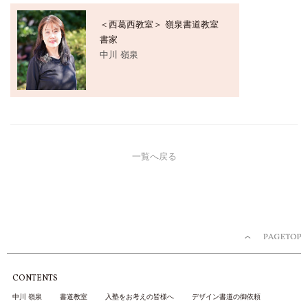
＜西葛西教室＞ 嶺泉書道教室
書家
中川 嶺泉
一覧へ戻る
CONTENTS
中川 嶺泉
書道教室
入塾をお考えの皆様へ
デザイン書道の御依頼