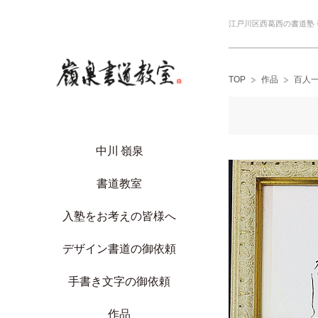
江戸川区西葛西の書道塾
TOP
作品
百人一
中川 嶺泉
書道教室
入塾をお考えの皆様へ
デザイン書道の御依頼
手書き文字の御依頼
作品