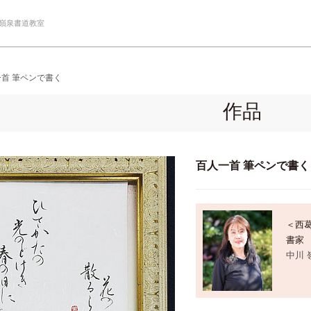
 嶺泉書道教室
首 筆ペンで書く
作品
百人一首 筆ペンで書く
＜西
書家
中川 