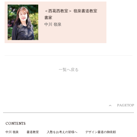
＜西葛西教室＞ 嶺泉書道教室
書家
中川 嶺泉
一覧へ戻る
CONTENTS
中川 嶺泉
書道教室
入塾をお考えの皆様へ
デザイン書道の御依頼