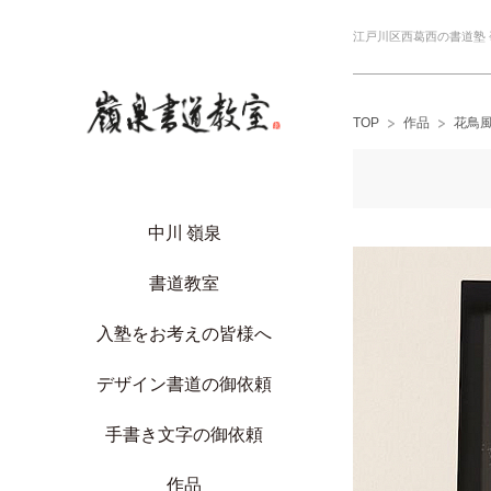
江戸川区西葛西の書道塾
TOP
作品
花鳥
中川 嶺泉
書道教室
入塾をお考えの皆様へ
デザイン書道の御依頼
手書き文字の御依頼
作品