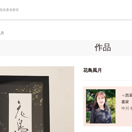
 嶺泉書道教室
風月
作品
花鳥風月
＜西
書家
中川 