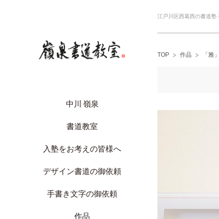
江戸川区西葛西の書道塾
TOP
作品
「雅
中川 嶺泉
書道教室
入塾をお考えの皆様へ
デザイン書道の御依頼
手書き文字の御依頼
作品