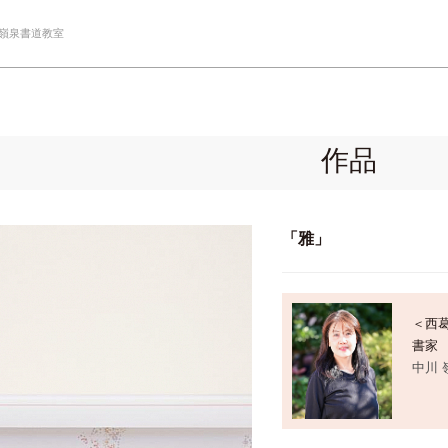
 嶺泉書道教室
」
作品
「雅」
＜西
書家
中川 